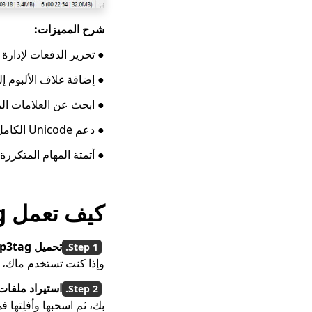
شرح المميزات:
● تحرير الدفعات لإدارة 
● إضافة غلاف الألبوم إلى MP3 م
● ابحث عن العلامات المفقودة من cogs
● دعم Unicode الكامل
● أتمتة المهام المتكررة
كيف تعمل Mp3tag?
تحميل Mp3tag:
وإذا كنت تستخدم ماك، 
استيراد ملفات
بك، ثم اسحبها وأفلِتها في Mp3tag واج