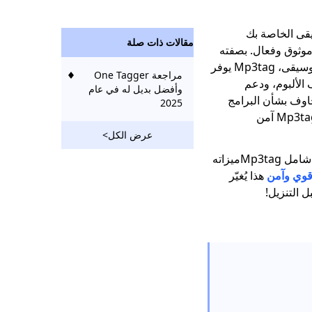
يقى الخاصة بك
مقالات ذات صلة
ئمة كحل موثوق وفعال. بصفته
محرر بيانات تعريفية مجاني ومفتوح المصدر للموسيقى، Mp3tag يوفر
مراجعة One Tagger
 الألبوم، ودعم
وأفضل بديل له في عام
خاوف بشأن البرامج
2025
الضارة وخصوصية البيانات، قد تتساءل عما إذا Mp3tag آمن
عرض الكل>
في هذه المراجعة التفصيلية، سوف نقوم بتحليل شامل Mp3tagميزاته
قوي وآمن
هذا يُغيّر
ل التنزيل!