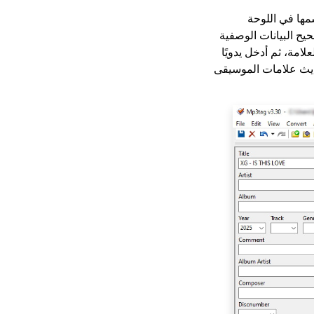
مها في اللوحة
يح البيانات الوصفية
لامة، ثم أدخل يدويًا
ة والفنان، MP3سيستخدم برنامج وسم الموسيقى بيانات MusicBrainz لتحديث علامات الموسيقى