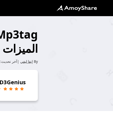
الميزات و
By
إيفا ليفي
|آخر تحديث:
ID3Genius