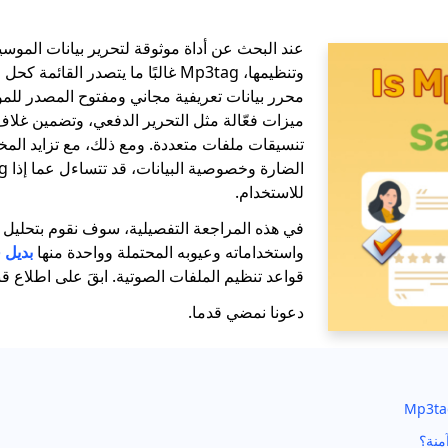
عند البحث عن أداة موثوقة لتحرير بيانات الموس
وتنظيمها، Mp3tag غالبًا ما يتصدر القا
ميزات فعّالة مثل التحرير الدفعي، وتضمين غلاف
تنسيقات ملفات متعددة. ومع ذلك، مع تزايد الم
للاستخدام.
واستخداماته وعيوبه المحتملة وواحدة منها
بديل 
قواعد تنظيم الملفات الصوتية. ابقَ على اطلاع قب
دعونا نمضي قدما.