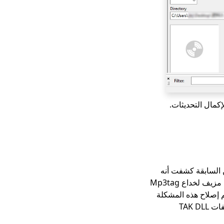
كمال التحديثات.
خدمين السابقة كشفت أنه
في الإصدارات الأقدم (قبل v3.26e)، كانت هناك مشكلة أمنية حيث يمكن للمخترق إضافة ملف مزيف لخداع Mp3tag
در غير رسمية. تم إصلاح هذه المشكلة
في الإصدارات الأحدث، والإصدار الحالي Mp3tag لم يعد برنامج وسم الموسيقى يعتمد على ملفات TAK DLL