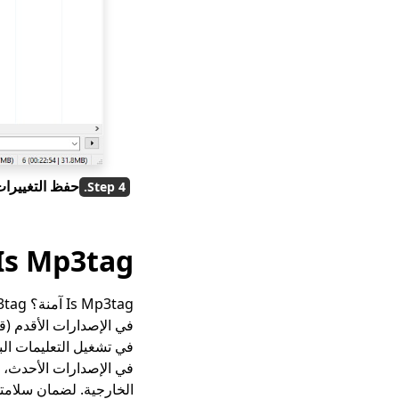
حفظ التغييرات
Is Mp3tag آمنة؟
الخارجية. لضمان سلامتك، نزّل دائمًا tag