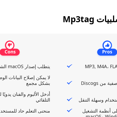
ت Mp3tag
MP3, M4A، FLAC،،
يتطلب إصدار macOS الشراء
لا يمكن إصلاح البيانات الوصفي
جلب البيانات الوصفية من Discogs
بشكل مجمع
أدخل الألبوم والفنان يدويًا 
تخدام وسهلة التنقل
التلقائي
ى أنظمة التشغيل
منحنى التعلم حاد للمستخد
وmacOS