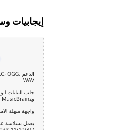
إيجابيات وسلبيا
الدعم  OGG
WAV
وMusicBrainz
واجهة سهلة الاس
يعمل بسلاسة عل
Windows 11/10/8/7 