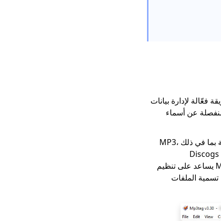
رات الوسوم، تُقدم طريقة فعّالة لإدارة بيانات
منفصلة عن أسماء
تم تصميمه ليكون بسيطًا وقويًا في نفس الوقت، Mp3tag متوافق مع تنسيقات الصوت الشائعة بما في ذلك MP3،
FLAC، WAV، M4Aوغيرها الكثير. يتيح لك هذا البرنامج التحرير الدفعي وجلب الوسوم تلقائيًا من Discogs
وMusicBrainz. سواءً كان لديك آلاف الأغاني ببيانات وصفية غير كاملة أو غير صحيحة، Mp3tag يساعد على تنظيم
 الوسم أيضًا إعادة تسمية الملفات