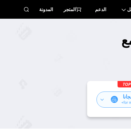
ل
الدعم
المتجر
المدونة
مع
انا
for 