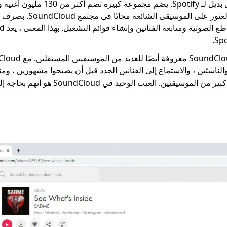
SoundCloud هو أفضل بديل لـ Spotify. يضم
وأغلفة. يمكنك بسهولة العثور على
الناشئين ، والاستماع إلى الفنانين الجدد قبل أن يصبحوا مشهورين ، وم
وتكون جزءًا من مجتمع كبير من الموسيقيين. العيب