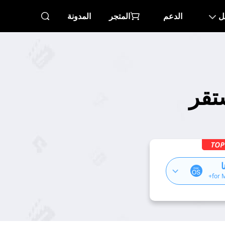
ل
الدعم
المتجر
المدونة
تقر
ا
for 