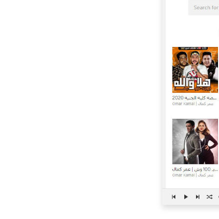
طريقة مثالية لتحميل
موسيقى Hungama
مجانًا
كيفية تنزيل الموسيقى
إلى مشغل MP3 مجانًا [2
نصائح]
أفضل 6 بديل اي تيونز -
أفضل بديل اي تيونز
برنامج Safe Mixcloud
Downloader |
Mixcloud إلى MP3 320
كيلو بت في الثانية