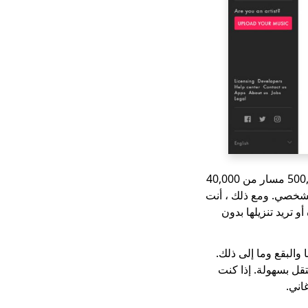
Jamendo هو بديل مجاني لـ Spotify. يفتخر الموقع بمكتبة موسيقية ضخمة تضم أكثر من 500,000 مسار من 40,000
استخدام الشخصي. ومع ذلك ، أنت
 تريد تنزيلها بدون
Hot Sectio وأحدث الهواجس لدينا والبقع وما إلى ذلك.
 فنان مستقل بسهولة. إذا كنت