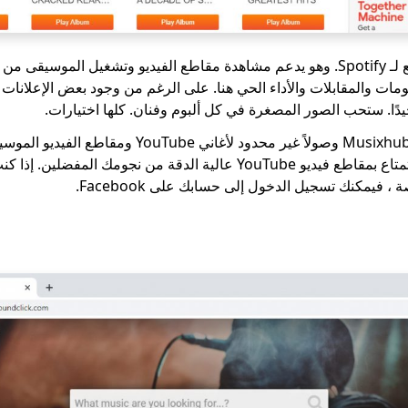
Musixhub هو بديل رائع لـ Spotify. وهو يدعم مشاهدة مقاطع الفيديو وتشغيل المو
ومات والمقابلات والأداء الحي هنا. على الرغم من وجود بعض الإعلانات 
لتعزيز تجربتك ، يمنحك Musixhub وصولاً غير محدود لأغاني be
تغادر الصفحة أثناء الاستمتاع بمقاطع فيديو YouTube عالية الدقة من نجومك
، فيمكنك تسجيل الدخول إلى حسابك على Facebook.