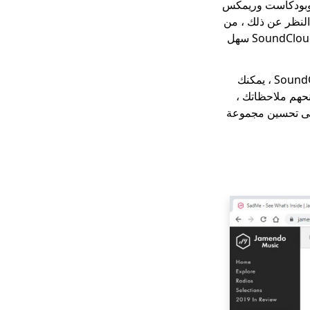
 مجموعة كبيرة تضم أكثر من 130 مليون أغنية وبودكاست وريمكس
 الموسيقى الشائعة مجانًا في مجتمع SoundCloud. بصرف النظر عن ذلك ، من
السهل عليك حفظ المقاطع الصوتية ومتابعة الفنانين وإنشاء قوائم التشغيل. بهذا المعنى ، يعد SoundCloud سهل
إلى جانب ذلك ، فإن SoundCloud معروفة أيضًا للعديد من الموسيقيين المستقلين. مع SoundCloud ، يمكنك
نحهم ملاحظاتك ،
 الوحيد في SoundCloud هو أنهم بحاجة إلى تحسين مجموعة