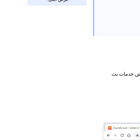
Tidal vs Spotify: اتخاذ
القرار وتنزيل الموسيقى
بسهولة
Amazon Music vs
Spotify: استمتع بأفضل
ما في الموسيقى [2023]
سبوتيفي مقابل باندورا |
من هو الفائز لبث
الموسيقى؟
 بعض خدمات بث
كيفية تنزيل الموسيقى
من Pandora بدون
Premium [2023]
موسيقى أمازون مقابل
باندورا | ما هي أفضل
خدمة بث موسيقى؟
كيفية تنزيل الموسيقى
من Spotify دون قسط