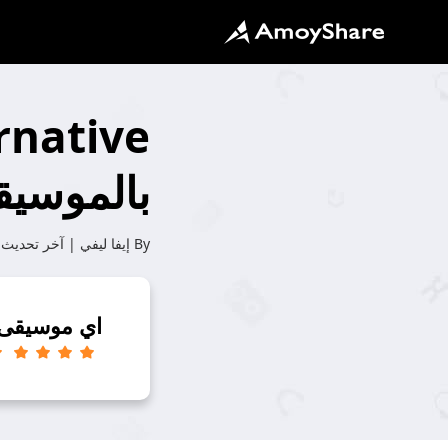
بالموسيق
By
إيفا ليفي
| آخر تحديث:
اي موسيقى