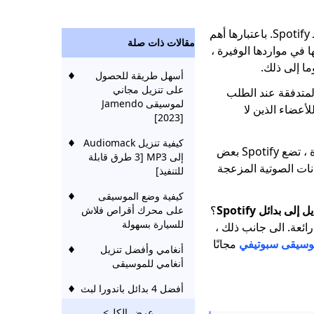
بصفتك معجبًا بالموسيقى ، قد تكون على دراية بـ Spotify. باعتبارها أهم
مقالات ذات صلة
فوق Spotify على أقرانها في مواردها الوفيرة ،
ما إلى ذلك.
أسهل طريقة للحصول
على تنزيل مجاني
قديم الأغاني المتدفقة عند الطلب
لموسيقى Jamendo
أعضاء الذين لا
[2023]
كيفية تنزيل Audiomack
لدفع المستخدمين للاشتراك في الخدمة المتميزة ، تضع Spotify بعض
إلى MP3 [3 طرق قابلة
انات الصوتية المزعجة
للتنفيذ]
كيفية وضع الموسيقى
إلى بدائل Spotify
؟
على محرك أقراص فلاش
للسيارة بسهولة
موسيقى رائعة. الى جانب ذلك ،
وسيقى سبوتيفي
مجانًا
أنغامي وأفضل تنزيل
أنغامي للموسيقى
أفضل 4 بدائل باندورا لبث
الموسيقى 2023
عرض الكل>