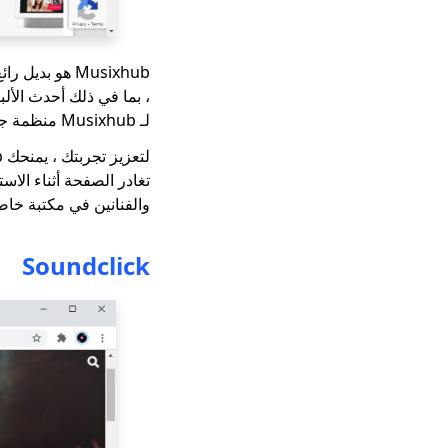
، بما في ذلك أحدث الألب
لـ Musixhub منظمة جيدًا. ستحب الصور المصغرة في كل ألبوم وفنان. كلها اختيارات.
والفنانين في مكتبة خاصة 
Soundclick