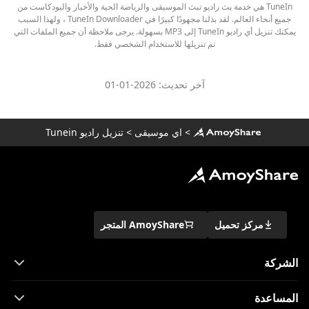
TuneIn هي خدمة بث راديو تبث الموسيقى والرياضة الحية والأخبار والبودكاست من
جميع أنحاء العالم. لقد بذلنا مجهودًا كبيرًا في TuneIn Downloader ، ولهذا السبب
يمكنك تنزيل أي راديو TuneIn إلى MP3 بسهولة. يرجى ملاحظة أن جميع الملفات التي
تم تنزيلها للاستخدام الشخصي فقط.
آخر تحديث: 2026-01-01
>
اي موسيقى
>
تنزيل راديو Tunein
مركز تحميل
AmoyShare المتجر
الشركة
المساعدة