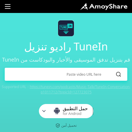
TuneIn راديو تنزيل
قم بتنزيل تدفق الموسيقى والأخبار والبودكاست من TuneIn
Supported URL：
https://tunein.com/podcasts/Music-Talk/TuneIn-Conversation-
p1011712/?topicId=127723075
حمل التطبيق
for Android
تحميل آمن