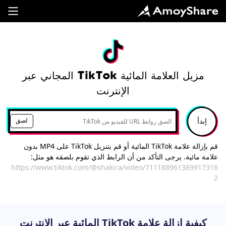
مزيل العلامة المائية TikTok المجاني عبر
الإنترنت
إبدأ
لصق
قم بإزالة علامة TikTok المائية أو قم بتنزيل TikTok على MP4 بدون
علامة مائية. يرجى التأكد من أن الرابط الذي تقوم بلصقه هو مثل:
https://www.tiktok.com/@shakira/video/711188961389917316
2
كيفية إزالة علامة TikTok المائية عبر الإنترنت