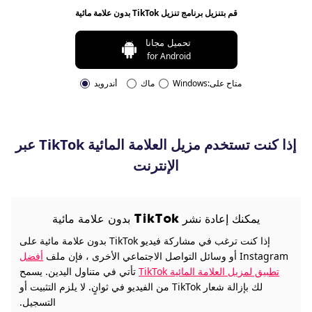
قم بتنزيل برنامج تنزيل TikTok بدون علامة مائية
تحميل مجانا
for Android
متاح على:
Windows
ماك
أندرويد
إذا كنت تستخدم مزيل العلامة المائية TikTok عبر
الإنترنت
يمكنك إعادة نشر TikTok بدون علامة مائية
إذا كنت ترغب في مشاركة فيديو TikTok بدون علامة مائية على
Instagram أو وسائل التواصل الاجتماعي الأخرى ، فإن ملف
أفضل
تطبيق لمزيل العلامة المائية TikTok
تأتي في متناول اليدين. يسمح
لك بإزالة شعار TikTok من الفيديو في ثوانٍ. لا يلزم التثبيت أو
التسجيل.