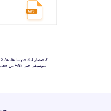
حول AmoyShare محو