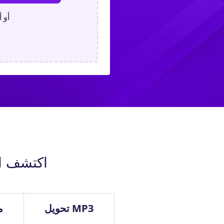
أو 
اكتشف ال
MP3 تحويل
م