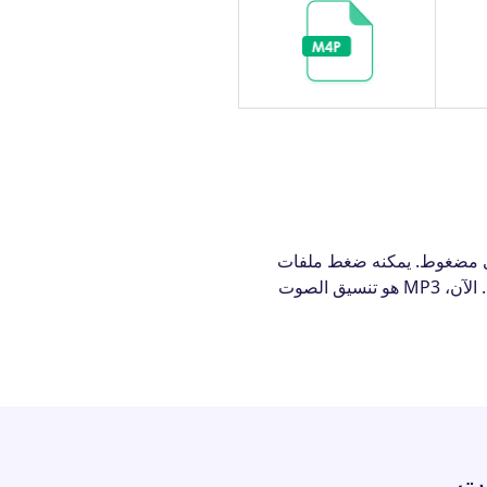
 إطلاقه في عام 1991، هو تنسيق ملف صوتي مضغوط. يمكنه ضغط ملفات
الموسيقى حتى 95% من حجمها الأصلي بجودة القرص المضغوط مع الحفاظ على الجودة العالية نسبيًا. الآن، MP3 هو تنسيق الصوت