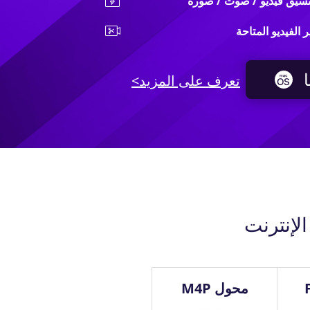
 الفيديو المتاحة
تعرف على المزيد>
لإنترنت
محول M4P