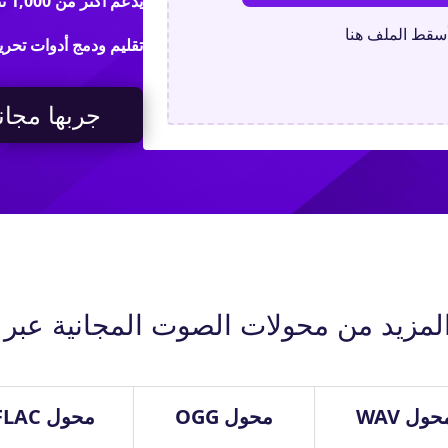
يدعم أكثر من 1,000 تنسيق فيديو / صوت / صورة
أسقط الملف هنا
تقليم ودمج أدوات تحرير
جربها مجانا
مزيد من محولات الصوت المجانية عبر ا
حول WAV
محول OGG
محول FLAC