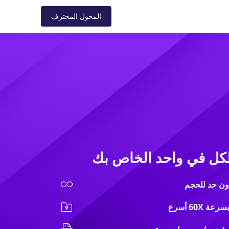
ل
الدعم
المتجر
المدونة
المحول المحترف
كل في واحد الخاص بك
ون حد للحجم
60X أسرع