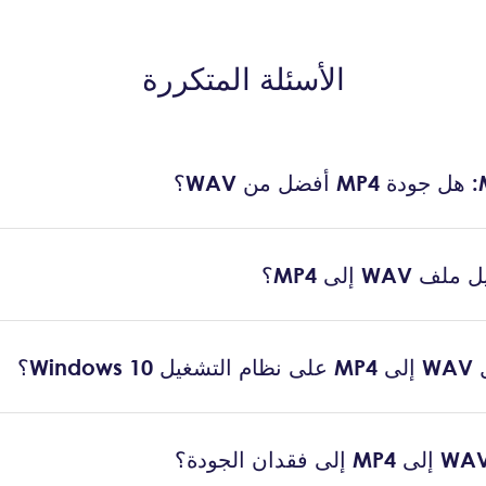
الأسئلة المتكررة
W إلى MP4؟
Win؟