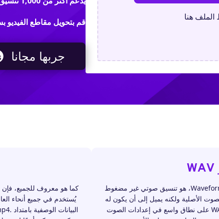
يدعم أكثر من 1,000 تنسيق فيديو / صوت / صورة
الملف هنا
قم بتحويل مقاطع الفيديو بسهولة لن
جربها مجانا
W
تنسيق WAV، أو تنسيق ملف الصوت Waveform، هو تنسيق صوتي غير مضغوط
صوت الأصلية ولكنه يميل إلى أن يكون له
يُستخدم في جميع أنحاء الع
أحجام ملفات أكبر. تُستخدم ملفات WAV على نطاق واسع في إعدادات الصوت