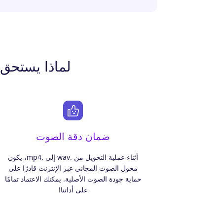
لماذا يستحق AmoyShare WAV to MP4 Converter اختيار
ضمان دقة الصوت
أثناء عملية التحويل من .wav إلى .mp4، يكون
محول الصوت المجاني عبر الإنترنت قادرًا على
حماية جودة الصوت الأصلية. يمكنك الاعتماد تمامًا
على أداتنا!