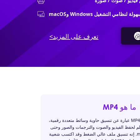
ظامي التشغيل Windows وmacOS
تعرف على المزيد>
ما هو MP4
كما هو معروف للجميع، فإن MP4 عبارة عن تنسيق حاوية وسائط متعددة رقمية،
الم لحفظ الفيديو والصوت والترجمات والصور وحتى
البيانات الوصفية بامتداد .mp4. إنه تنسيق ملف عالي الضغط وقد اكتسب شعبية