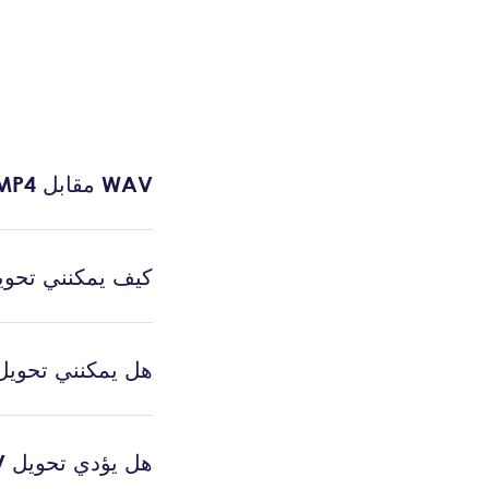
WAV مقابل MP4: هل جودة MP4 أفضل من WAV؟
كيف يمكنني تحويل ملف AV
هل يمكنني تحويل WAV إلى MP4 على نظام التشغيل dows 10
هل يؤدي تحويل WAV إلى MP4 إلى فقدان الجودة؟