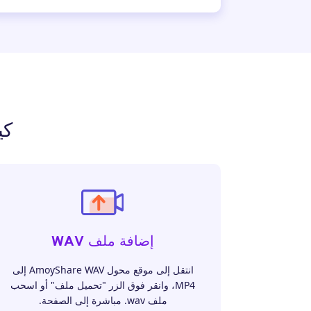
كيفية
إضافة ملف WAV
انتقل إلى موقع محول AmoyShare WAV إلى
MP4، وانقر فوق الزر "تحميل ملف" أو اسحب
ملف ‎.wav مباشرة إلى الصفحة.