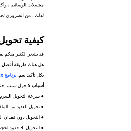
مشغلات الوسائط ، وأكثر
لذلك ، من الضروري تحديد كيفية ت
كيفية تحويل MKV إلى MP4 دون فقدان الج
قد يشعر الكثير منكم بمشكلة تدهور جودة في
هل هناك طريقة أفضل ل
بكل تأكيد نعم.
برنامج AmoyShare Video Converter Ultimate
أسباب 5
حول سبب اختيار e Video Converter Ultimate
● سرعة التحويل السريع و
● تحويل العديد من المل
● التحويل دون فقدان الج
● التحويل بلا حدود لحج