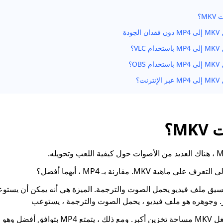
M؟
ودة
VL؟
OB؟
نت؟
M؟
اهية MKV. مقارنة بـ MP4 ، أيهما أفضل؟
ام ، MKV هو تنسيق ملف فيديو يحمل الصوت والترجمة. الميزة هي أنه يمكن أن يست
. وجوهره هو ملف فيديو ، يحمل الصوت والترجمة ، يستوعب
بالمقارنة مع MP4 ، يشغل MKV مساحة تخزين أكبر. 