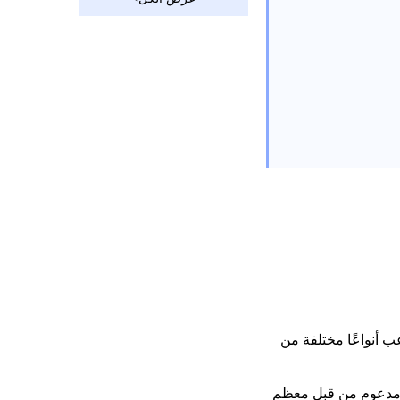
MP4 على أجهزة مختلفة؟
طرق مباشرة حول كيفية
تحويل WebM إلى MP4
أفضل 5 طرق لضغط
MP4 على جهاز Mac
[دليل خطوة بخطوة]
[أفضل 5 طرق] كيفية
ضغط مقطع فيديو على
نظام التشغيل Windows
10
[3 أدوات مذهلة] كيفية
تحويل AVI إلى MP4 على
نظام التشغيل Mac 2023
كيفية تحويل VOB إلى
MP4 [5 محولات مذهلة]
وعب أنواعًا مختلفة من
4 طرق مثبتة حول كيفية
تحويل MPEG إلى MP4
ومع ذلك ، يتمتع MP4 بتوافق أفضل وهو مدعوم من قبل معظم
بسهولة