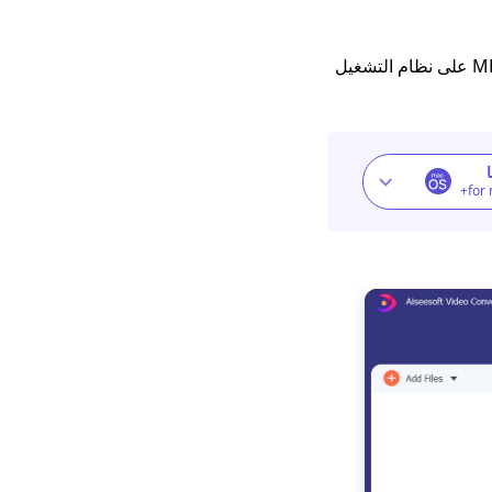
[أفضل 4 طرق سهلة
الاستخدام] كيفية تشغيل
بالإضافة إلى ذلك ، فهو يدعم أنظمة Windows و Mac. لذلك ، لنأخذ كيفية تحويل MKV إلى MP4 على نظام التشغيل
WebM على iPhone
استخدم FFmpeg لتحويل
MKV إلى MP4 [أسهل
طريقة]
for
يجب أن يكون لديك 7
لاعبين للعب FLV على
جهاز Mac بسهولة 2023
كيف تلعب ملفات MOV
على نظام التشغيل
Windows 10؟ [100٪
نصائح عملية]