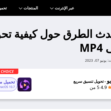
عبر الإنترنت
المنتجات
تحمي
2 أحدث الطرق حول كيفية تح
ث:
يونيو 07، 2023
و
- تحويل تنسيق سريع
تحميل مج
4.9 5 من
macOS 10.7+