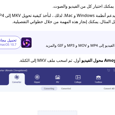
 يمكنك اختيار كل من الفيديو والصوت.
تحميل مجانا
 macOS 10.7+
MO و MP3 و GIF والمزيد
ول الفيديو
أول. ثم اسحب ملف MKV إلى الكتلة.