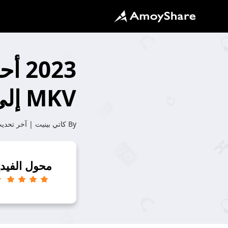
023
MKV إلى MP4
By
كاتي بينيت
| آخر تحدي
محول الفيدي