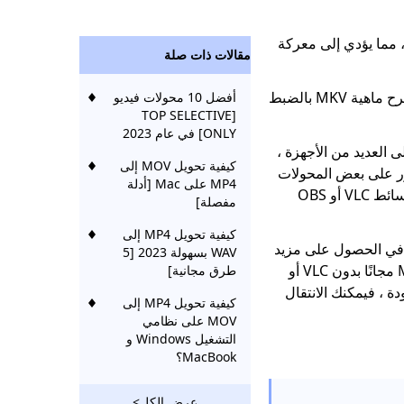
، مما يؤدي إلى معركة
مقالات ذات صلة
قد يشعر معظمكم بأن MP4 مألوفًا ، لذلك سأشرح ماهية MKV بالضبط
أفضل 10 محولات فيديو
[TOP SELECTIVE
ONLY] في عام 2023
م جميعًا ، لا يمكن تشغيل ملفات MKV على العديد من الأجهزة ،
كيفية تحويل MOV إلى
المهم العثور على بعض المحولات
MP4 على Mac [أدلة
، مثل مشغل وسائط VLC أو OBS
مفصلة]
كيفية تحويل MP4 إلى
ب في الحصول على مزيد
WAV بسهولة 2023 [5
من المعلومات حول كيفية تحويل MKV إلى MP4 مجانًا بدون VLC أو
طرق مجانية]
دون فقدان الجودة ، فيمكنك الانتقال
كيفية تحويل MP4 إلى
MOV على نظامي
التشغيل Windows و
MacBook؟
كيفية تحويل AVI إلى
عرض الكل>