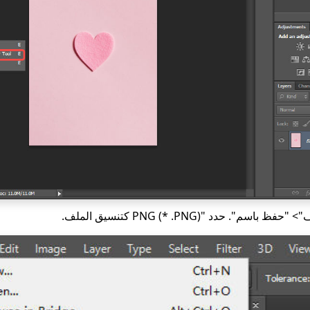
اسم". حدد "PNG (* .PNG) كتنسيق الملف.