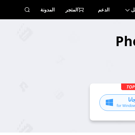
ل
الدعم
المتجر
المدونة
Photosho
نا
for Window