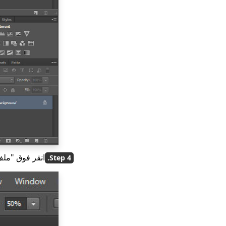
انقر فوق "ملف"> "حفظ ب