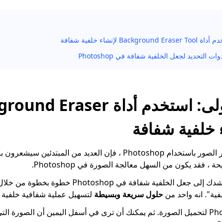
B لإنشاء خلفية شفافة
الطريقة الأولى: استخدم أداة raser
عندما يتعلق الأمر بتحرير الصور باستخدام Photoshop ، فإن العديد من ال
، فقد يكون من السهل معالجة الصورة في Photoshop.
في القسم التالي ، سنرشدك إلى جعل الخلفية شفافة في p
لفية". انه واحد من
حلول سريعة وبسيطة
لتسهيل عملية شفافية خلفية 
افتح Photoshop لتحميل الصورة. ثم يمكنك أن ترى في أسفل اليمين أن الصورة ا