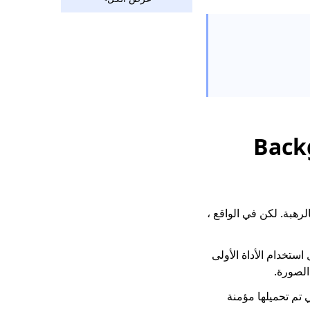
أسهل طرق]
أفضل الطرق لتحويل JPG
إلى PNG شفافة عبر
الإنترنت
Background E
مبتدئين سيشعرون بالرهبة. لكن في الواقع ،
Photosho خطوة بخطوة من خلال استخدام الأداة الأولى
الصورة.
لتي تم تحميلها مؤمنة