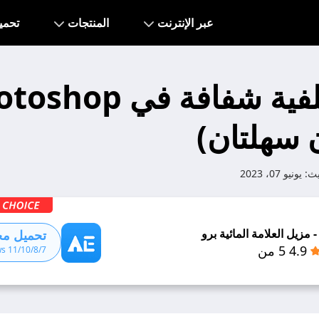
عبر الإنترنت
المنتجات
تحمي
جعل الخلفية شفافة في p
 سهلتان)
يث:
يونيو 07، 2023
 مزيل العلامة المائية برو
تحميل مجا
4.9 5 من
s 11/10/8/7