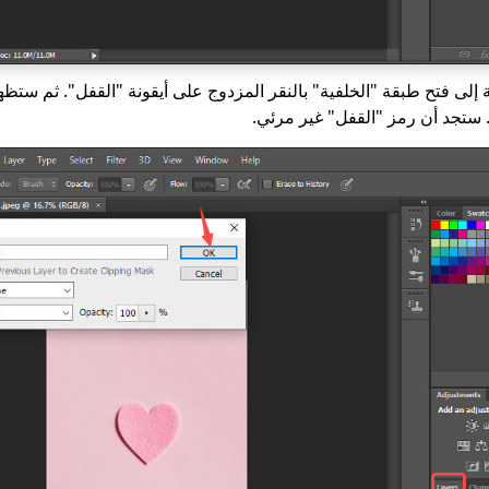
 إلى فتح طبقة "الخلفية" بالنقر المزدوج على أيقونة "القفل". ثم ستظه
 ستجد أن رمز "القفل" غير مرئي.