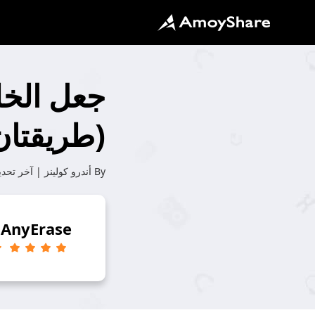
(طريقتان
By
أندرو كولينز
| آخر تحد
AnyErase
-