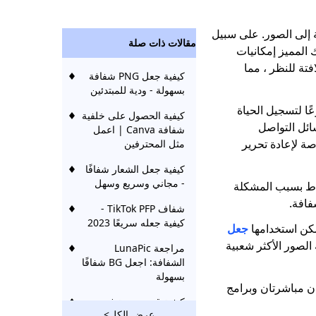
ة إلى الصور. على سبيل
مقالات ذات صلة
 المميز إمكانيات
فتة للنظر ، مما
كيفية جعل PNG شفافة
بسهولة - ودية للمبتدئين
ًا لتسجيل الحياة
كيفية الحصول على خلفية
ائل التواصل
شفافة Canva | اعمل
صة لإعادة تحرير
مثل المحترفين
كيفية جعل الشعار شفافًا
- مجاني وسريع وسهل
حباط بسبب المشكلة
فافة.
شفاف TikTok PFP -
كيفية جعله سريعًا 2023
كن استخدامها
جعل
 الصور الأكثر شعبية
مراجعة LunaPic
الشفافة: اجعل BG شفافًا
بسهولة
 Photoshop ، بما في ذلك طريقتان مباشرتان وبرامج
كيفية قص صورة في
عرض الكل>
برنامج فوتوشوب [4