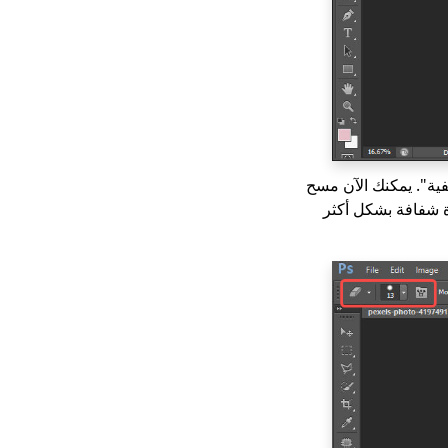
لفية". يمكنك الآن مسح
ة شفافة بشكل أكثر