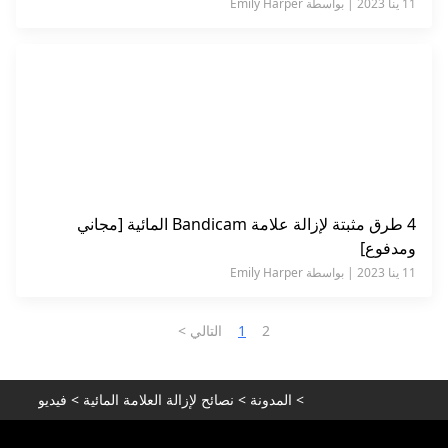
11 ينا 2023 | بواسطة Emily Harper
4 طرق مثبتة لإزالة علامة Bandicam المائية [مجاني
ومدفوع]
11 ينا 2023 | بواسطة Emily Harper
2
1
التالي >
>
المدونة
>
نصائح لإزالة العلامة المائية
>
فيديو