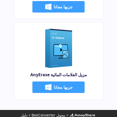
جربها مجانا
مزيل العلامات المائية AnyErase
جربها مجانا
>
محول BeeConverter
>
دليل