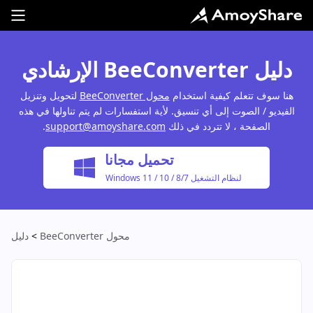
دليل BeeConverter الإرشادي
هنا سوف تتعلم كيفية استخدام
محول BeeConverter
لتحويل وتنزيل
الفيديو / الصوت إلى أي تنسيق. لأية استفسارات لم يتم تناولها في هذه
الصفحة ، لا تتردد في ذلك
support@amoyshare.com
.
تحميل مجانا
لنظام التشغيل Windows 11 / 10 / 8/7
محول BeeConverter
>
دليل