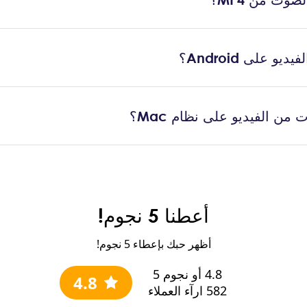
و على Android؟
ن الفيديو على نظام Mac؟
أعطنا 5 نجوم!
أظهر حبك بإعطاء 5 نجوم!
4.8
أو نجوم 5
4.8
582
ارآء العملاء