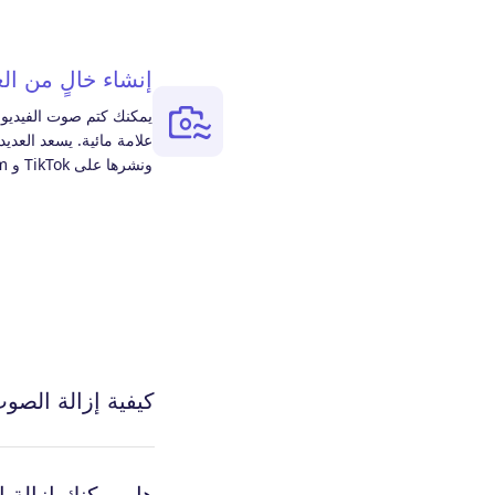
إنشاء خالٍ من الع
يمكنك كتم صوت الفيديو ع
علامة مائية. يسعد العدي
ونشرها على TikTok و Instagram و Facebook وما إلى ذلك.
كيفية إزالة الصوت
هل يمكنك إزالة ال