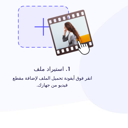
1. استيراد ملف
انقر فوق أيقونة تحميل الملف لإضافة مقطع
فيديو من جهازك.