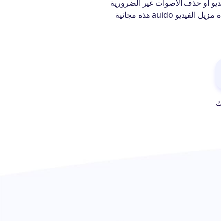
صوت الفيديو أو حذف الأصوات غير الضرورية
بعدة نقرات. حرك شريط تمرير الصوت لخفض مستوى الصوت إذا كنت لا تريد كتم صوت الفيديو تمامًا. أداة مزيل الفيديو auido هذه مجانية
ك