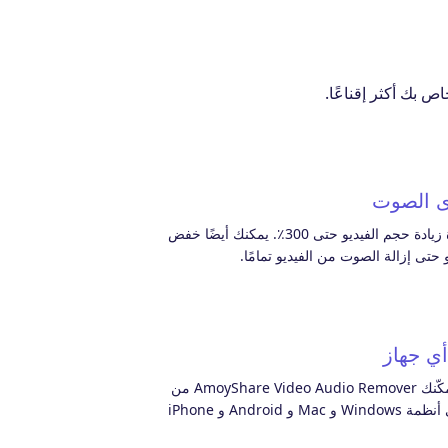
ص بك أكثر إقناعًا.
 الصوت
تتيح لك هذه الأداة زيادة حجم الفيديو حتى 300٪. يمكنك أيضًا خفض
تى إزالة الصوت من الفيديو تمامًا.
ي جهاز
لا يلزم التثبيت. يمكّنك AmoyShare Video Audio Remover من
إزالة الصوت على أنظمة Windows و Mac و Android و iPhone