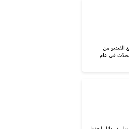
اطع الفيديو من
Fac على Chrome [محدّث في عام
FBDOWN تنزيل الفيديو | أفضل 7 بدائل لحفظ