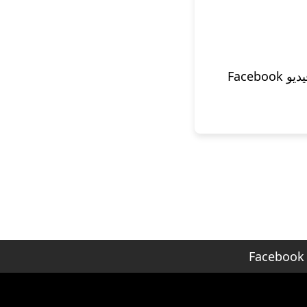
[نصائح مثبتة] إصلاح مقاطع فيديو Facebook