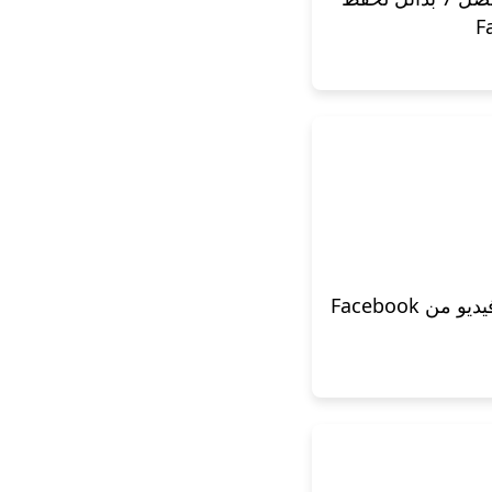
[خطوات سهلة] كيفية حفظ فيديو من Facebook