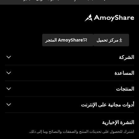
مركز تحميل
AmoyShare المتجر
ة
ت
انية على الإنترنت
لإخبارية
صول على تحديثات المنتج والصفقات والنصائح وما إلى ذلك.