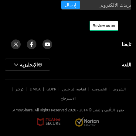
إرسال
الإنجليزية
ط
|
الخصوصية
|
اتفاقية الترخيص
|
GDPR
|
DMCA
|
كوكيز
|
الاسترجاع
لتأليف والنشر © 2014 -
2026
AmoyShare. All Rights Reserved.