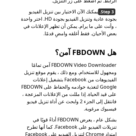
الرابط. ثم اضغط على زر التنزيل.
يمكنك الآن الاختيار بين تنزيل الفيديو
بجودة عادية وتنزيل الفيديو بجودة HD. اختر واحدة
، وأنت على ما يرام. يمكن أن تظهر الإعلانات في
بعض الأحيان. فقط أغلقه وامضِ قدمًا.
هل FBDOWN آمن؟
FBDOWN Video Downloader آمن تمامًا
ومجهول للاستخدام. ومع ذلك ، يقوم موقع تنزيل
الفيديوهات من Facebook بتشغيل إعلانات
Google لتغذية خوادمه والحفاظ على FBDOWN
على قيد الحياة. إذا مللت من الإعلانات المزعجة ،
فانتقل إلى الجزء 2 وابحث عن أداة تنزيل فيديو
فيسبوك مرغوبة.
بشكل عام ، يعرض FBDOWN أداءً قويًا في
تنزيلات الفيديو على Facebook. كما أنها تطرح
امتداد Chrome لتنزيل الفيديو على Facebook