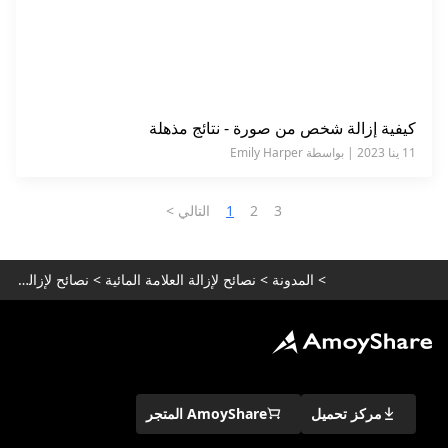
كيفية إزالة شخص من صورة - نتائج مذهلة
11 ينا 2023 | بواسطة Emily Harper
3
2
1
التالي >
>
المدونة
>
نصائح لإزالة العلامة المائية
>
نصائح لإزالة العلامة المائية للصور
مركز تحميل
AmoyShare المتجر