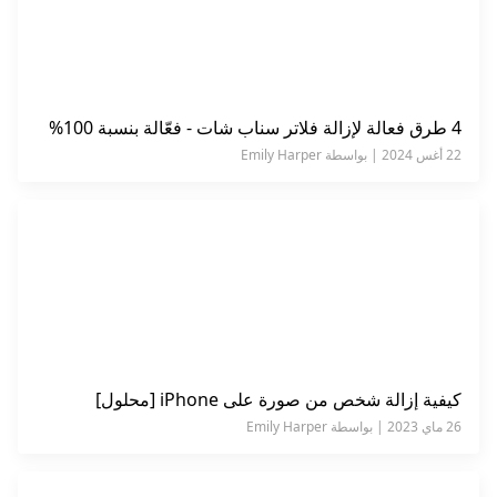
4 طرق فعالة لإزالة فلاتر سناب شات - فعّالة بنسبة 100%
22 أغس 2024 | بواسطة Emily Harper
كيفية إزالة شخص من صورة على iPhone [محلول]
26 ماي 2023 | بواسطة Emily Harper