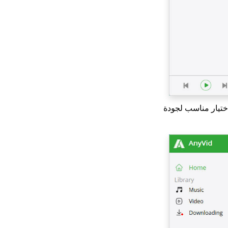
تنزيل الأفلام المجاني
للأجهزة المحمولة
والكمبيوتر الشخصي
2023
[جديد !!] أفضل 10 مواقع
لتحميل المسلسلات
التلفزيونية
أفضل 4 برامج تنزيل
فيديو من بينتيريست يجب
اختيار مناسب لجودة
أن تجربها
طرق تنزيل أفلام ذكية
MP4 عالية الدقة يجب أن
تعرفها
كيفية تنزيل أفلام Netflix
على الكمبيوتر؟ [100٪
يعمل]
أسهل طريقة لتنزيل أفلام
Netflix على أجهزة Mac