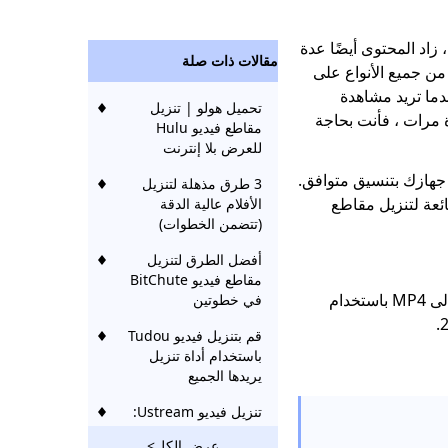
، زاد المحتوى أيضًا عدة
مقالات ذات صلة
من جميع الأنواع على
ندما تريد مشاهدة
تحميل هولو | تنزيل
 مرات ، فأنت بحاجة
مقاطع فيديو Hulu
للعرض بلا إنترنت
 جهازك بتنسيق متوافق.
3 طرق مذهلة لتنزيل
ارتباط إلى MP4 طريقة شائعة لتنزيل مقاطع
الأفلام عالية الدقة
(تتضمن الخطوات)
أفضل الطرق لتنزيل
مقاطع فيديو BitChute
فيما يلي أحدث دليل حول كيفية تحويل الارتباط إلى MP4 باستخدام
في خطوتين
قم بتنزيل فيديو Tudou
باستخدام أداة تنزيل
يريدها الجميع
تنزيل فيديو Ustream:
طريقتان قابلتان للتنفيذ
عرض الكل>