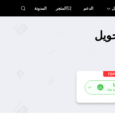
ل
الدعم
المتجر
المدونة
 لتحويل
ا
for 