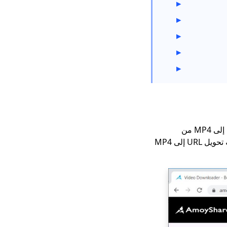
تنزيل Running Man
1080p with English
Subtitles [2023]
All Video Downloader:
تنزيل الفيديو من أي موقع
ويب
مراجعة ClipGrab
والبديل: تنزيل مقاطع
الفيديو بسهولة
Windows Media
هو عنوان URL قوي لتحويل MP4 يدعم تحويل الارتباط إلى MP4 من
Player لا يعمل: 3 طرق
YouTube أو أي مواقع فيديو عبر الإنترنت. شيء آخر لا يمكن تصديقه مجاني للاستخدام. ويمكنه تحويل URL إلى MP4
سهلة لإصلاحه
بديل ClipConverter |
مواقع مثل
ClipConverter
[مثبت] أفضل تطبيقات
تنزيل الأفلام المجانية
لأجهزة Android Mobile