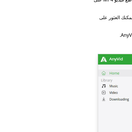
أفضل موقع لتنزيل
الفيديوهات مجانًا [All-
Inclusive 2023]
Any هو أداة تنزيل فيديو قوية لتنزيل أي فيديو ببساطة من الرابط إلى تنسيق MP4. يمكنك العثور على
كيفية التنزيل من
GoMovies: الطريقة
الفعالة 2023
قم بتنزيل iFunny على
MP4: 4 أدوات يدوية
لمساعدتك
2023 أحدث اختيارات
تنزيل مقاطع الفيديو على
ماي سبيس
يجب أن تعرف أفضل 4
برامج تنزيل من
Periscope في عام
2023
أفضل 4 برامج تنزيل
فيديو من Vevo في عام
2023 [موصى به]