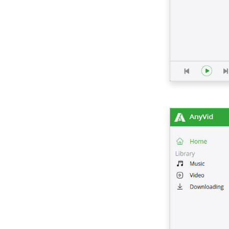
7 أفضل طرق التنزيل من
OK.ru [آخر تحديث لعام
2023]
4 طرق لتنزيل مقاطع
فيديو Coub [عمل بنسبة
100٪]
[4 حلول عملية] كيفية
تنزيل مقاطع فيديو
Lynda؟
كيفية تنزيل مقاطع الفيديو
[2023 أحدث دليل]
أفضل 5 مواقع تنزيل
أفلام مجانية للجوال (عمل
بنسبة 100٪)
كيفية تحميل فيلم طفل
مجاني؟ [أحدث دليل]