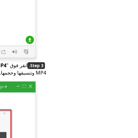
انقر فوق "
P4
MP4 وتنسيقها وحجمها.)