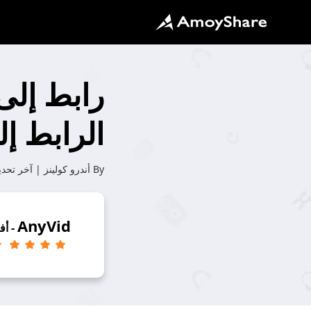
الرابط إلى 2023
By
أندرو كولينز
| آخر تحد
AnyVid
- أف