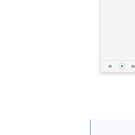
[100٪ عملي] أفضل
برنامج تنزيل أفلام كامل
مجانًا 2023
تنزيل Newgrounds
Video with An
Amazing Downloader
كيفية تنزيل مقاطع فيديو
Udemy على الكمبيوتر
والجوال
3 طرق لتنزيل فيديو
Wistia [دليل خطوة
بخطوة]
أفضل تنزيل فيديو لنظام
التشغيل Windows 10
(Selected 2023)
أفضل مشغل فيديو لنظام
Windows يجب أن تعرفه
عام 2023