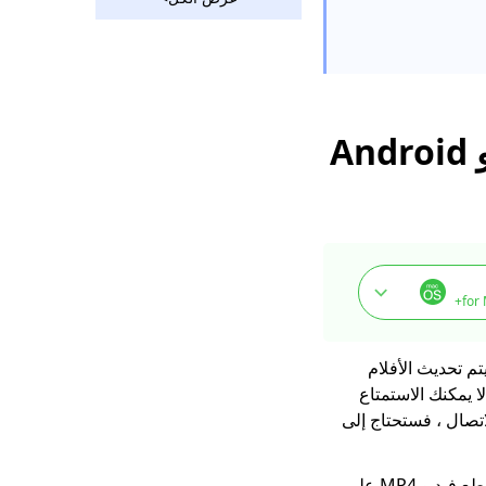
في عام 2
طريقتان لتنزيل مقاطع
فيديو Vevo مجانًا 2
تنزيل Rutube المذهل
الذي يجب أن تستخدمه
2023
كيفية تحميل فيديو
Bilibili بدون جهد [2023]
تنزيل Hotstar فيديو |
قم بتنزيل مقاطع فيديو
Hotstar بسهولة
for
أداة تنزيل الوسائط
الاجتماعية: احفظ الفيديو
 Instagram و Facebook وغيرها ، حيث يتم تحديث الأفلام
من المواقع الشعبية
لا يمكنك الاستمتاع
123Movies
تصال ، فستحتاج إلى
Downloader | تنزيل
من 123Movies Now
ومع ذلك ، لا توجد طريقة مباشرة لتنزيل مقاطع الفيديو بدون دفع. إذا كنت ترغب في تنزيل مقاطع فيديو MP4 على