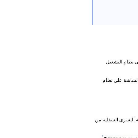
ه على نظام التشغيل
ة. ومن ثم سأأخذ مثالاً لكيفية استخدام OBS لتسجيل الشاشة على نظام
ية اليسرى السفلية من