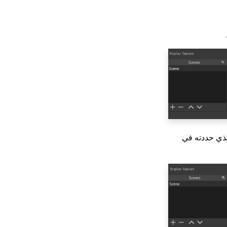
لذي حددته في