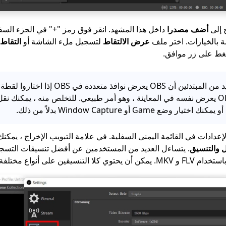
ج إلى
أضف مصدرا
داخل هذا المشهد. انقر فوق رمز "+" في الجزء السف
عرض الالتقاط
لتسجيل ملء الشاشة أو
التقاط 
ضغط على زر موافق.
نصيحة: سيجد العديد من المبتدئين أن OBS يعرض نوافذ
ضع Game أو Window Capture بدلاً من ذلك.
إعدادات في القائمة اليمنى السفلية. في علامة التبويب الإخراج ، يمكن
 والتنسيق