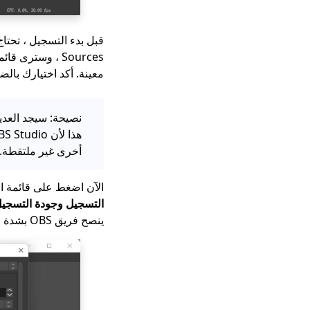
قبل بدء التسجيل ، تحتا
Sources ، وسترى قائمة بالخيارات. اختر ملف
معينة. أكد اختيارك بال
أخرى غير ملتقطة. أو يمكنك اختيار و
الآن اضغط على قائمة ال
التسجيل وجودة التسجيل
ينصح فريق OBS بشدة باستخدام FLV و MKV. يمكن أن يحتوي كلا التنسيقين على أنواع مختلفة من الفيديو أو الصوت.