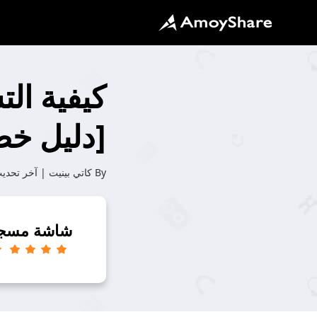
[دليل خط
By
كاتي بينيت
| آخر تحدي
شاشة مسج