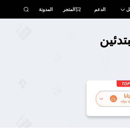
ل
الدعم
المتجر
المدونة
استخدام OBS للمبتدئين
نا
for 