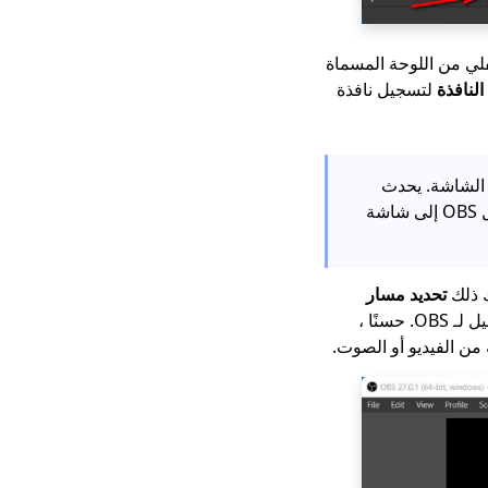
لي من اللوحة المسماة
النافذة
لتسجيل نافذة
 متعددة في OBS إذا اختاروا لقطة الشاشة. يحدث
هذا لأن OBS Studio يعرض نفسه في المعاينة ، وهو أمر طبيعي. للتخلص منه ، يمكنك نقل OBS إلى شاشة
ك ذلك
تحديد مسار
. يتساءل العديد من المستخدمين عن أفضل تنسيقات التسجيل لـ OBS. حسنًا ،