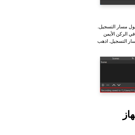
ان يمكنك العثور عليه. أولاً ، عند كتابة الفيديو ، ستظهر مطالبة أسفل واجهة OBS حول مسار التسجيل.
في الركن الأيمن
سار التسجيل. اذهب
هاز