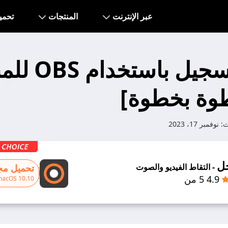
عبر الإنترنت
المنتجات
تحمي
كيفية التسجيل ب
وة بخطوة]
ث:
نوفمبر 17، 2023
ل
- التقاط الفيديو والصوت
تحميل مجا
4.9 5 من
macOS 10.10+