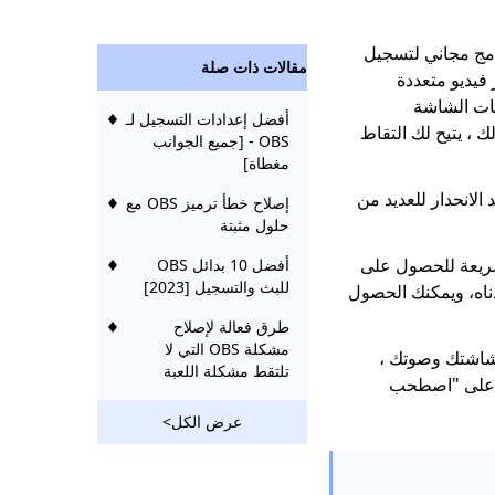
OBS (Open Broa) هو برنامج مجاني لتسجيل
مقالات ذات صلة
فيديو متعددة
طات الشاشة
أفضل إعدادات التسجيل لـ
 ، يتيح لك التقاط
OBS - [جميع الجوانب
مغطاة]
لتعلم لـ OBS شديد الانحدار للعديد من
إصلاح خطأ ترميز OBS مع
حلول مثبتة
لسريعة للحصول على
أفضل 10 بدائل OBS
للبث والتسجيل [2023]
اتبع الخطوات أدناه، ويمكنك الحصول
طرق فعالة لإصلاح
مشكلة OBS التي لا
 شاشتك وصوتك ،
تلتقط مشكلة اللعبة
ر على "اصطحب
عرض الكل>