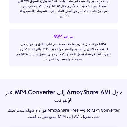
بيانات الفيديو والصوت في ملف واحد. عادةً ما يكون تنسيق AVI أقل
ضغطًا من التنسيقات الأخرى مثل MOV أو MPEG. بمعنى آخر،
سيكون ملف AVI أكبر من نفس الملف في التنسيقات المضغوطة
الأخرى.
ما هو MP4
MP4 هو تنسيق تخزين ملفات مستخدم على نطاق واسع. يمكن
استخدامه لتخزين الفيديو والصوت والصور الثابتة والبيانات الأخرى
المرتبطة اللازمة لتشغيل الفيديو. كمعيار دولي، يعمل تنسيق MP4 مع
مجموعة واسعة من الأجهزة.
حول AmoyShare AVI إلى MP4 Converter عبر
الإنترنت
AmoyShare Free AVI to MP4 Converter هو أداة سهلة لمساعدتك
على تحويل AVI إلى MP4 ببضع نقرات فقط.