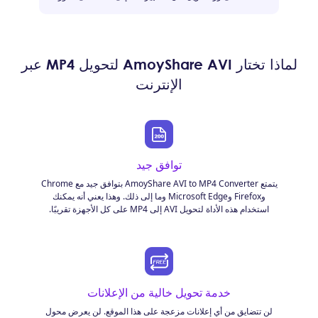
لماذا تختار AmoyShare AVI لتحويل MP4 عبر
الإنترنت
توافق جيد
يتمتع AmoyShare AVI to MP4 Converter بتوافق جيد مع Chrome
وFirefox وMicrosoft Edge وما إلى ذلك. وهذا يعني أنه يمكنك
استخدام هذه الأداة لتحويل AVI إلى MP4 على كل الأجهزة تقريبًا.
خدمة تحويل خالية من الإعلانات
لن تتضايق من أي إعلانات مزعجة على هذا الموقع. لن يعرض محول