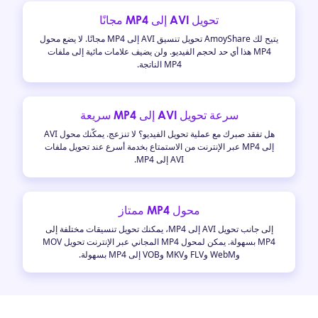
تحويل AVI إلى MP4 مجانًا
يتيح لك AmoyShare تحويل تنسيق AVI إلى MP4 مجانًا. لا يضع محول
MP4 هذا أي حد لحجم الفيديو. ولن يضيف علامات مائية إلى ملفات
MP4 الناتجة.
سرعة تحويل AVI إلى MP4 سريعة
هل تفقد صبرك مع عملية تحويل الفيديو؟ لا تنزعج. يمكّنك محول AVI
إلى MP4 عبر الإنترنت من الاستمتاع بخدمة أسرع عند تحويل ملفات
AVI إلى MP4.
محول MP4 ممتاز
إلى جانب تحويل AVI إلى MP4، يمكنك تحويل تنسيقات مختلفة إلى
MP4 بسهولة. يمكن لمحول MP4 المجاني عبر الإنترنت تحويل MOV
وWebM وFLV وMKV وVOB إلى MP4 بسهولة.