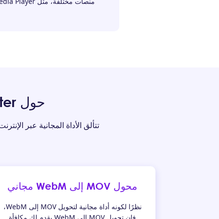
منصات مختلفة، مثل Windows Media Player وQuickTime Player.
حول AmoyShare Free MOV to WebM Converter
محول MOV إلى WebM مجاني
نظرًا لكونه أداة مجانية لتحويل MOV إلى WebM،
فإن تحويل MOV إلى WebM يقدم لك مكافأة