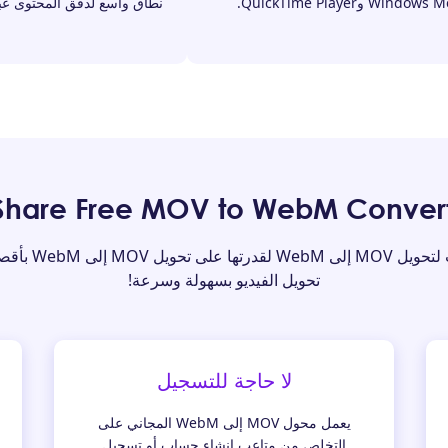
نطاق واسع لدفق المحتوى عبر 
تتألق الأداة المج
تحويل الفيديو بسهولة وسرعة!
لا حاجة للتسجيل
يعمل محول MOV إلى WebM المجاني على
التخلص من متاعب إنشاء حساب أو تسجيل