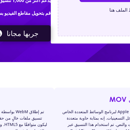
يدعم أكثر من 1,000 تنسيق فيديو / صوت / صورة
الملف هنا
قم بتحويل مقاطع الفيديو بسهولة لن
جربها مجانا
M
م
تم تطوير تنسيق MOV بواسطة شركة Apple لبرنامج الوسائط المتعددة الخاص
ه في أوائل التسعينيات. إنه بمثابة حاوية متعددة
ت والنص. تم استخدام هذا التنسيق عبر
ليكو