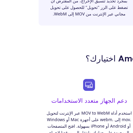
بمجرد تحديد تنسيق الإخراج، من المفترض أن
تضغط على الزر "تحويل" للحصول على تحويل
مجاني عبر الإنترنت من MOV إلى WebM.
دعم الجهاز متعدد الاستخدامات
استخدم أداة MOV to WebM عبر الإنترنت لتحويل
.mov إلى .webm على أجهزة Mac أو Windows
أو Android أو iPhone بسهولة. افتح المتصفحات
الموجودة على جهازك وانتقل إلى موقعنا لإجراء