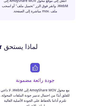
انتقل إلى موقع محول AmoyShare MOV إلى
WebM، وانقر فوق الزر "تحميل ملف" أو اسحب
ملف .mov مباشرة إلى الصفحة.
لماذا يستحق AmoyShare MOV to WebM Converter اختيارك؟
جودة رائعة مضمونة
مع محول AmoyShare MOV إلى WebM، لا داعي
للقلق أبدًا من احتمال تدمير جودة الملفات المحولة.
تلتزم أداتنا بالحفاظ على الجودة الأصلية العالية
لملف الإخراج.