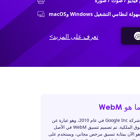
ظامي التشغيل Windows وmacOS
تعرف على المزيد>
ا هو WebM
تم إطلاق WebM بواسطة شركة Google Inc في عام 2010، وهو عبارة عن
تنسيق ملفات خالٍ من حقوق الملكية. تم تصميم تنسيق WebM في الأصل
ن متوافقًا مع HTML5. وهو الآن بمثابة تنسيق مرخص مجاني، ويستخدم على