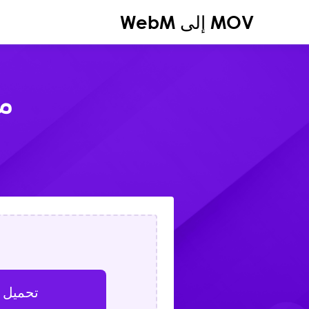
MOV إلى WebM
محو
تحميل 