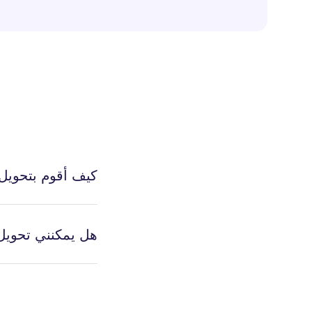
كيف أقوم بتحويل MOV إلى WebM على نظام ac
هل يمكنني تحويل MOV إلى WebM بحجم كب