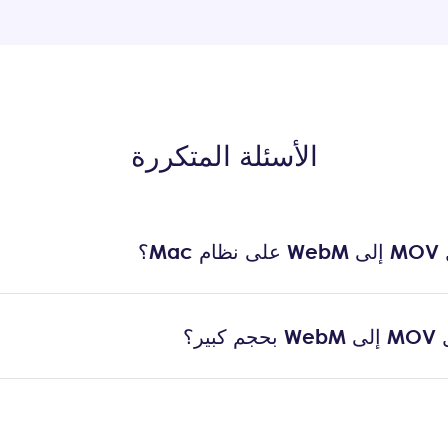
الأسئلة المتكررة
M؟
ير؟