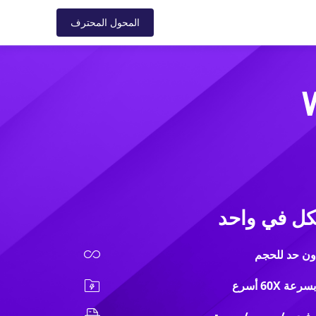
ل
الدعم
المتجر
المدونة
المحول المحترف
لكل في واحد
ون حد للحجم
60X أسرع