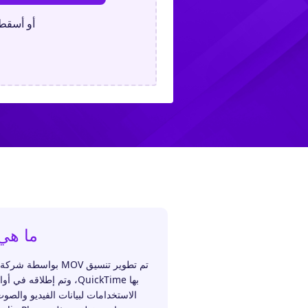
أو أسقط 
ما هي OV
بها QuickTime، وتم إطلاق
الاستخدامات لبيانات الفيديو والصو