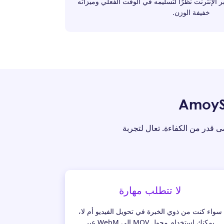
الإنترنت نظرًا لتسليمه في الوقت الفعلي وميزاته
خفيفة الوزن.
انية عبر الإنترنت لتحويل MOV إلى WebM لقدرتها على تحويل MOV إلى WebM بأقصى قدر من الكفاءة. تعال لتجربة
لا تتطلب مهارة
سواء كنت من ذوي الخبرة في تحويل الفيديو أم لا،
يمكنك استخدام محول MOV إلى WebM عبر