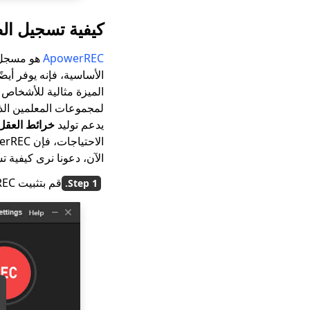
كيفية تسجيل الصوت
ApowerREC
الأساسية، فإنه يوفر أيض
لمجموعات المعلمين الذ
يدعم توليد
خرائط العقل
الاحتياجات، فإن ApowerREC يستحق المحاولة.
الآن، دعونا نرى كيفية تسجيل الصوت على es
قم بتثبيت ApowerREC وتشغيله. انقر على أيقونة الميكروفون واختر تسجيل الصوت حسب الحاجة.