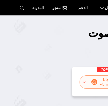
ل
الدعم
المتجر
المدونة
لصوت
نا
for 