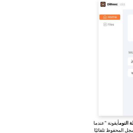
ة النوم
أيقونة "عندما
 العثور على الملف المسجل المحفوظ تلقائيًا