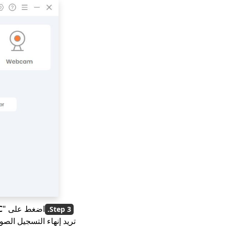
اضغط على "
C