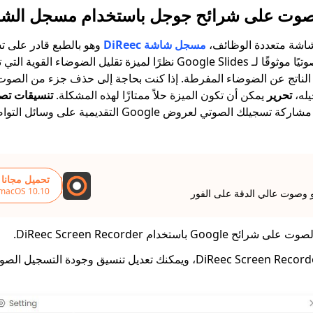
صوت على شرائح جوجل باستخدام مسجل الشاشة ec
لشاشة متعددة الوظائف،
مسجل شاشة DiReec
وهو بالطبع قادر على ت
يمكن أن يكون مسجلاً صوتيًا موثوقًا لـ Google Slides نظرًا لميزة تقليل الضو
ه الناتج عن الضوضاء المفرطة. إذا كنت بحاجة إلى حذف جزء من الصوت ا
يله،
تحرير
يمكن أن تكون الميزة حلاً ممتازًا لهذه المشكلة.
تنسيقات تصد
أيضًا، مما يزيد من راحة مشاركة تسجيلك الصوتي لعروض Google التقد
تحميل مجانا
 macOS 10.10+
و وصوت عالي الدقة على الفور
 باستخدام DiReec Screen Recorder.
قم بتشغيل DiReec Screen Recorder، ويمكنك تعديل تنسيق وجودة الت