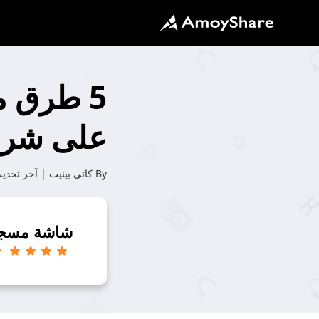
5 طرق م
على شرائح
By
كاتي بينيت
| آخر تحدي
شاشة مسج