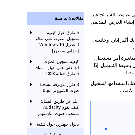
أكثر صانعي عروض الشرائح عبر
مقالات ذات صلة
إنشاء العرض التقديمي
5 طرق حول كيفية
تسجيل الصوت على نظام
 أكثر إثارة وجاذبية،
التشغيل Windows 10
[مجاني وسريع]
باشرة أمر مستحيل،
كيفية تسجيل الصوت
Google لا تحتوي على وظيفة التسجيل. إذًا،
الداخلي على جهاز Mac -
5 طرق فعالة 2023
كنك استخدامها لتسجيل
8 طرق موثوقة لتسجيل
صوت الكمبيوتر مجانًا
علم عن طريق العمل:
كيف تقوم Audacity
بتسجيل صوت الكمبيوتر
تجول جوهري حول كيفية
تسجيل الصوت على نظام
عرض الكل>