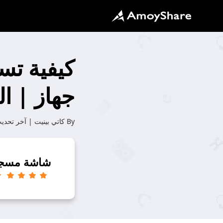
جهاز | ال
By
كاتي بينيت
| آخر تحدي
شاشة مسج