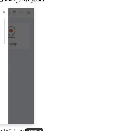
اختر ال "
شاش