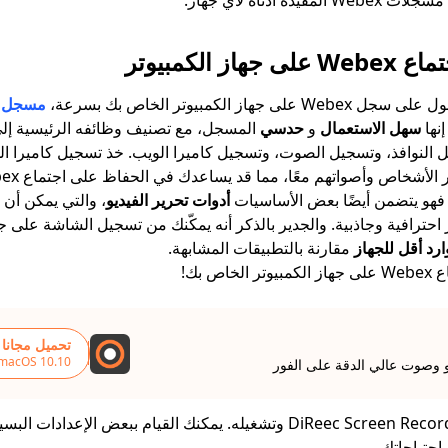
ة أدناه لأي جهاز.
 الكمبيوتر
ز الكمبيوتر الخاص بك بسرعة،
مسجل شاش
إنها
سهل الاستعمال
و
حدسي
المسجل، مع تصنيف وظائفه الرئيسية إلى
النوافذ، وتسجيل الصوت، وتسجيل كاميرا الويب. خذ تسجيل كاميرا ال
 فهو يتضمن أيضًا بعض الأساسيات
أدوات تحرير الفيديو
، والتي يمكن أن
أكثر احترافية وجاذبية. والجدير بالذكر أنه يمكّنك من تسجيل الشاشة على 
رد أقل للجهاز
مقارنة بالتطبيقات المشابهة.
ص بك!
تحميل مجانا
 macOS 10.10+
و وصوت عالي الدقة على الفور
قم بتثبيت DiReec Screen Recorder وتشغيله. يمكنك القيام ببعض الإ
 احتياجاتك.