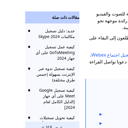
ومتكاملة للصوت والفيديو
مقالات ذات صلة
رائدة موجهة نحو
ة.
جديد: دليل تسجيل
مكالمات Skype 2024
لعون إلى البقاء على
كيفية عمل تسجيل
GoToMeeting على أي
 اجتماع Webex
،
جهاز 2024
دعونا نواصل القراءة
كيفية تسجيل ندوة عبر
الإنترنت بسهولة (خمس
طرق مختلفة)
كيفية تسجيل Google
Meet على أي جهاز
[الدليل الكامل لعام
2024]
كيفية تحويل تسجيلات
Zoom إلى MP4؟ [أحدث
عرض الكل>