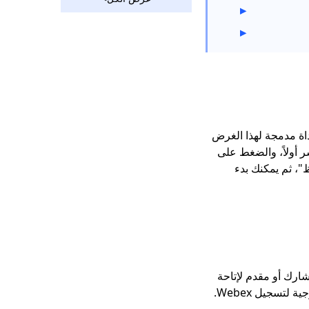
دليل لعام 2024]
كيفية تسجيل اجتماع
Zoom بدون إذن [All
Platform]
كيفية إجراء تسجيلات
شاشة التكبير [6 نصائح
مفصلة]
كيفية تسجيل اجتماع
Webex في التطبيق نفسه إذا كنت المضيف. يحتوي Webex على أداة مدمجة لهذا الغرض
الفرق كمضيف أو ضيف
 مريحة وسهلة. ما عليك سوى الانتقال إلى اجتماع Webex المباشر أولاً، والضغط على
ظ"، ثم يمكنك بدء
كيفية تسجيل عرض
تقديمي على Zoom؟
[خطوة بخطوة]
ارك أو مقدم لإتاحة
خيارات التسجيل. ومع ذلك، إذا لم تتمكن من تحقيق هذا الهدف، فستحتاج إلى استخدام أداة خارجية لتسجيل Webex.