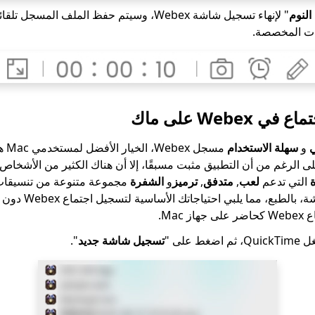
النوم
" لإنهاء تسجيل شاشة Webex، وسيتم حفظ الملف المس
ادات المخصصة.
Webe على ماك
و
سهلة الاستخدام
مسجل 
ة
التي تدعم
لعب
,
متدفق
,
ترميز
و
الشفرة
مجموعة متنوعة من تنسيقات 
بع، مما يلبي احتياجاتك الأساسية لتسجيل اجتماع Webex دون أي مخاوف إضافية.
Mac.
ط على "
تسجيل شاشة جديد
".