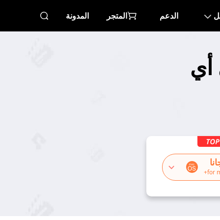
ل
الدعم
المتجر
المدونة
Webex على أي
نا
for 