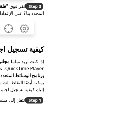
انقر فوق "
قلة 
المحدد بناءً على الإعد
كيفية تسجيل اجتماع في x
إذا كنت تريد تماما
مجاني
QuickTime Player. على الرغم من أن التطبيق مثبت مسبقًا، إلا أن هناك الكثير من الأشخاص لا يعرفون ميزاته. إنها
برنامج الوسائط المتعدد
يمكنه أيضًا التقاط الشاشة، بالط
إليك كيفية تسجيل اجتماع Webex كحاضر على جهاز 
انتقل إلى مشغل QuickTime، ثم اضغ