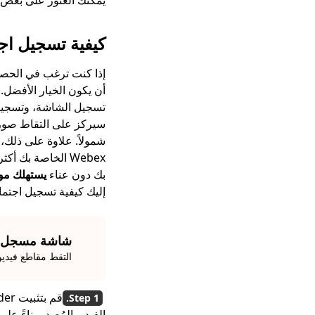
يمكنك العثور على بعض مسجلات Webex المفيد
كيفية تسجيل اجتماع Webex على جهاز
إذا كنت ترغب في الحصول على سجل Webex على جها
أن يكون الخيار الأفضل. 
تسجيل الشاشة، وتسجيل 
شمولاً. علاوة على ذلك،
Webex الخاصة بك 
بك دون عناء
يستهلك موا
إليك كيفية تسجيل اجتماع Webex على جهاز الكمبيوتر الخا
شاشة مسجل
التقط مقاطع فيدي
الفيديو المُصدر بناءً على