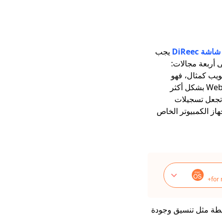
ة DiReec
يجب
 أربعة مجالات:
ويب كمثال، فهو
سيركز على التقاط صور الأشخاص وأصواتهم معًا، مما قد يساعدك في الحفاظ على اجتماع Webex بشكل أكثر
 تجعل تسجيلات
جهاز الكمبيوتر الخاص
for
عدادات البسيطة مثل تنسيق وجودة